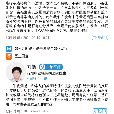
瘙痒或者疼痛等不适感。发痒也不要挠，不要扣掉银屑，不要去
刺激得病的皮肤，否则会更严重。在日常饮食中，可多食用一些
富含丰富维生素以及蛋白质的食物，例如新鲜蔬菜和动物肝脏等
对于患者非常有好处的。此外我们在饮食中尽量远离那些辛辣刺
激性较强的食物，以免食物的刺激而导致牛皮癣的再次复发。注
意吃的食物中是否有过敏反应，食用后使皮肤发红、发痒，继而
出现牛皮癣皮损，那么这种物质今后应尽量避免接触
向他提问
提问时间：2021-02-19 10:21
问
如何判断是不是牛皮癣？如何治疗
答
医生回复
刘畅
主治医师
沈阳中亚银屑病医院医生
· 回答了问题
牛皮癣是一种常见的具有特征性皮损的慢性易于复发的炎症
性皮肤病。初起为炎性红色丘疹，约粟粒至绿豆大小，以后逐渐
扩大或融合成为棕红色斑块，边界清楚，周围有炎性红晕，基底
浸润明显。牛皮癣治疗不能乱使用药物，要在专业医师指导下使
用，同时也要注意皮肤的保湿。
向他提问
提问时间：2021-02-21 14:30