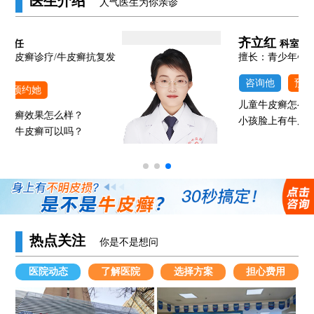
医生介绍
人气医生为你亲诊
齐立红
科室主任
发
擅长：青少年牛皮癣
咨询他
预约他
儿童牛皮癣怎么治疗好？
小孩脸上有牛皮癣能照308吗？
热点关注
你是不是想问
医院动态
了解医院
选择方案
担心费用