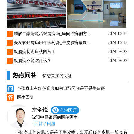
+
磷酸二酯酶能治银屑病吗_民间治癣偏方大全
2024-10-12
+
头发有银屑病用什么药膏_牛皮肤癣最新治疗方法
2024-10-12
+
银屑病初期症状图片？
2024-09-29
+
银屑病不能吃什么？
2024-09-29
热点问答
你想关注的问题
问
小孩身上有红色丘疹如何自行区分是不是牛皮癣
答
医生回复
左全锋
主治医师
沈阳中亚银屑病医院医生
· 回答了问题
小孩身上的皮肤若是得了牛皮癣，出现丘疹的皮肤一般会有