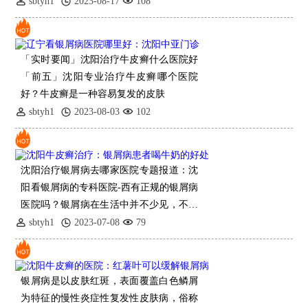
疗中，用手指按摩从手腕到手指末端的皮
sbtyh1
2023-08-17
108
肤，用刷子
「实时要闻」沈阳治疗牛皮癣什么医院好
「前五」沈阳专业治疗牛皮癣哪个医院
好？牛皮癣是一种容易复发的皮肤
sbtyh1
2023-08-03
102
沈阳治疗银屑病去哪家医院专题报道：沈
阳看银屑病的专科医院-西有正规的银屑病
医院吗？银屑病在生活中并不少见，不管
是什么原因引起的，治疗都是很有必要
sbtyh1
2023-07-08
79
的。对于银屑病这种疾病，
银屑病是以皮肤红斑，表面覆盖白色鳞屑
为特征的慢性炎症性复发性皮肤病，俗称