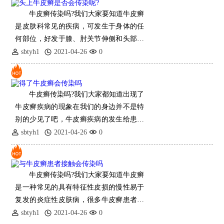
牛皮癣传染吗?我们大家要知道牛皮癣
是皮肤科常见的疾病，可发生于身体的任
何部位，好发于膝、肘关节伸侧和头部等
部位，所以很多患者担心头上牛皮癣会传
sbtyh1
2021-04-26
0
染给别人，人们也担心被
牛皮癣传染吗?我们大家都知道出现了
牛皮癣疾病的现象在我们的身边并不是特
别的少见了吧，牛皮癣疾病的发生给患者
朋友们的健康肌肤带来了及其严重的危害
sbtyh1
2021-04-26
0
性，为此我们大家第
牛皮癣传染吗?我们大家要知道牛皮癣
是一种常见的具有特征性皮损的慢性易于
复发的炎症性皮肤病，很多牛皮癣患者和
家属都很担心牛皮癣是否传染，害怕会传
sbtyh1
2021-04-26
0