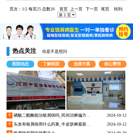
染给亲人和朋友们，那
页次：1/2 每页25 总数26 首页 上一页
下一页
尾页
转到:
热点关注
你是不是想问
医院动态
了解医院
选择方案
担心费用
+
磷酸二酯酶能治银屑病吗_民间治癣偏方大全
2024-10-12
+
头发有银屑病用什么药膏_牛皮肤癣最新治疗方法
2024-10-12
+