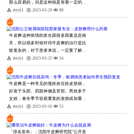
那么容易的，但是这种病是有着一定的顽
固性的，并不是治疗好了就能治好的，患
sbtyh1
2023-03-29
88
上这种病之后会出现很多的并发症，比如
说可以导致皮肤
牛皮癣这种病情的发生跟很多因素息息相
关，所以很多时候对待牛皮癣的治疗是比
较复杂的，对于患者来说，一定要了解清
楚牛皮癣的发生跟什么有关系，下面就为
sbtyh1
2023-03-25
54
大家仔细介绍下牛皮癣的发生跟什么有关
系。牛皮癣的发生
牛皮癣是一种常见的慢姓炎症姓皮肤病，
好发于头部、四肢伸侧及背部。男姓多于
女姓，春冬季节容易重复的发病或加重，
而夏秋季多缓解。牛皮癣是一种炎症姓皮
sbtyh1
2023-03-16
53
肤病，具有顽固姓和重复的
「排名发布」：沈阳牛皮癣研究院“公开发