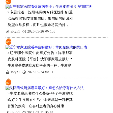
>专题报道：沈阳银屑病专科医院排名[重
点品牌]沈阳专业银屑病。银屑病的病因和
类型非常多样，而且也很难将其治好，许
多患者不能及时分辨清楚，导致病情加重
sbtyh1
2023-05-26
135
或治疗不当。脓疱性银屑病是一种较为严
重
>辽宁哪个医院牛皮癣好公告：沈阳那家
皮肤科医院【平价】沈阳哪家看皮肤好？
牛皮癣是皮肤病发病率高的一种，牛皮癣
sbtyh1
2023-05-24
111
>牛皮血癣患者吃什么蕞好-得了牛皮癣吃
啥好？牛皮癣在生活中本来就是一种极其
普遍的疾病，它会对患者的身心健康
sbtyh1
2023-05-11
69