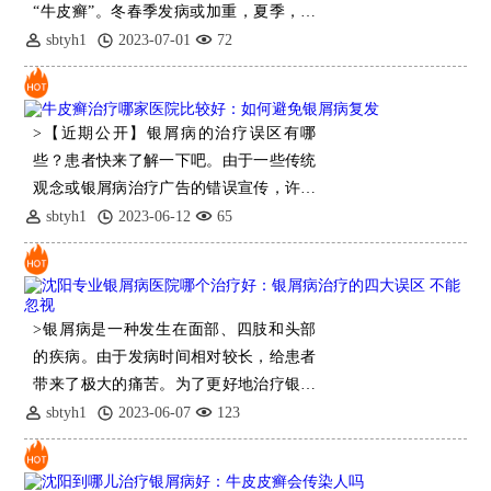
“牛皮癣”。冬春季发病或加重，夏季，很
多人的皮疹就慢慢
sbtyh1
2023-07-01
72
>【近期公开】银屑病的治疗误区有哪
些？患者快来了解一下吧。由于一些传统
观念或银屑病治疗广告的错误宣传，许多
银屑病患者在治疗中误入歧途，延误疾
sbtyh1
2023-06-12
65
病，错过很好的治疗时间，病情加重。增
加了治疗
>银屑病是一种发生在面部、四肢和头部
的疾病。由于发病时间相对较长，给患者
带来了极大的痛苦。为了更好地治疗银屑
病，我们必须
sbtyh1
2023-06-07
123