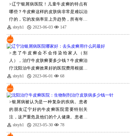
>辽宁银屑病医院！儿童牛皮癣的特点有
哪些？牛皮癣这样的皮肤病非常是难以治
疗的，它的发病率呈上升趋势，所有年龄
层的人都有患牛皮癣的概率。儿童
sbtyh1
2023-06-03
147
>患了牛皮癣会不会传染给家人（别
人），治疗牛皮肤癣要多少钱？牛皮癣治
疗沈阳治牛皮癣效果好的医院费用根据疾
病情况不一样，因人而异，所采取的治疗
sbtyh1
2023-06-01
68
方案不
>银屑病被认为是一种复杂的疾病。患者
的朋友辽宁好的牛皮癣医院需要特别关
注，这严重危及他们的个人健康。患者的
朋友需要及时使用药物控
sbtyh1
2023-05-30
78