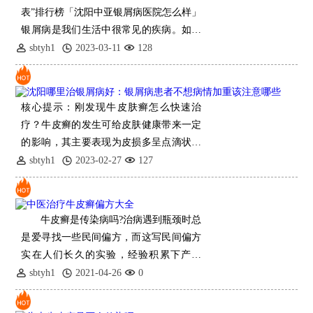
表”排行榜「沈阳中亚银屑病医院怎么样」
银屑病是我们生活中很常见的疾病。如果
患了这种病，会让病
sbtyh1
2023-03-11
128
核心提示：刚发现牛皮肤癣怎么快速治
疗？牛皮癣的发生可给皮肤健康带来一定
的影响，其主要表现为皮损多呈点滴状或
指甲
sbtyh1
2023-02-27
127
牛皮癣是传染病吗?治病遇到瓶颈时总
是爱寻找一些民间偏方，而这写民间偏方
实在人们长久的实验，经验积累下产生
的。当然，许多偏方存在着不可信的因
sbtyh1
2021-04-26
0
素，但仍然有一些是有治病作