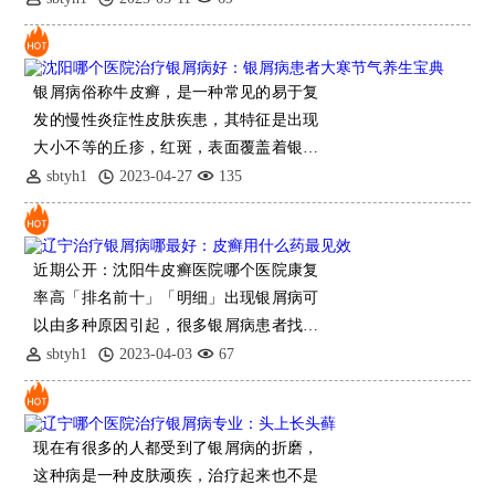
银屑病俗称牛皮癣，是一种常见的易于复
发的慢性炎症性皮肤疾患，其特征是出现
大小不等的丘疹，红斑，表面覆盖着银白
色鳞屑，边界清楚，好发于头皮、四肢伸
sbtyh1
2023-04-27
135
侧及背部。银屑病虽不直接影响生
近期公开：沈阳牛皮癣医院哪个医院康复
率高「排名前十」「明细」出现银屑病可
以由多种原因引起，很多银屑病患者找不
到明确病因。因此出现银屑病情况非常复
sbtyh1
2023-04-03
67
杂，我们需
现在有很多的人都受到了银屑病的折磨，
这种病是一种皮肤顽疾，治疗起来也不是