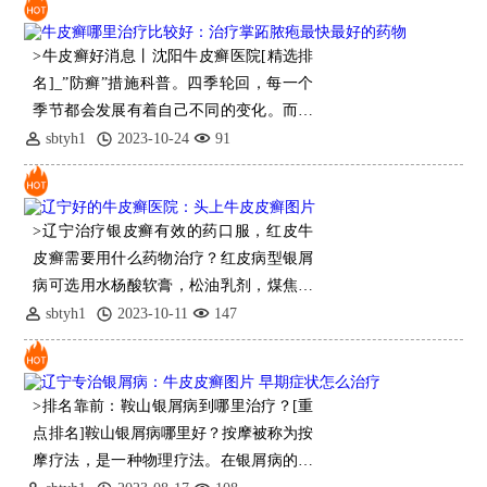
>牛皮癣好消息丨沈阳牛皮癣医院[精选排
名]_”防癣”措施科普。四季轮回，每一个
季节都会发展有着自己不同的变化。而到
了一个春天更是影响到了世界万物复苏的
sbtyh1
2023-10-24
91
时候，可是
>辽宁治疗银皮癣有效的药口服，红皮牛
皮癣需要用什么药物治疗？红皮病型银屑
病可选用水杨酸软膏，松油乳剂，煤焦油
乳剂等涂擦患部。为增果，可使用疏肝理
sbtyh1
2023-10-11
147
气养血中草药对疾病有良好
>排名靠前：鞍山银屑病到哪里治疗？[重
点排名]鞍山银屑病哪里好？按摩被称为按
摩疗法，是一种物理疗法。在银屑病的治