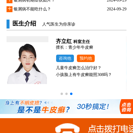
银屑病初期症状图片？
2024-09-29
+
银屑病不能吃什么？
2024-09-29
医生介绍
人气医生为你亲诊
齐立红
科室主任
发
擅长：青少年牛皮癣
咨询他
预约他
儿童牛皮癣怎么治疗好？
小孩脸上有牛皮癣能照308吗？