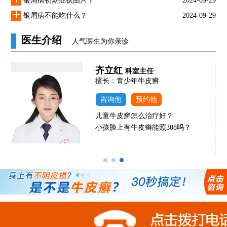
银屑病初期症状图片？
2024-09-29
+
银屑病不能吃什么？
2024-09-29
医生介绍
人气医生为你亲诊
齐立红
科室主任
发
擅长：青少年牛皮癣
咨询他
预约他
儿童牛皮癣怎么治疗好？
小孩脸上有牛皮癣能照308吗？