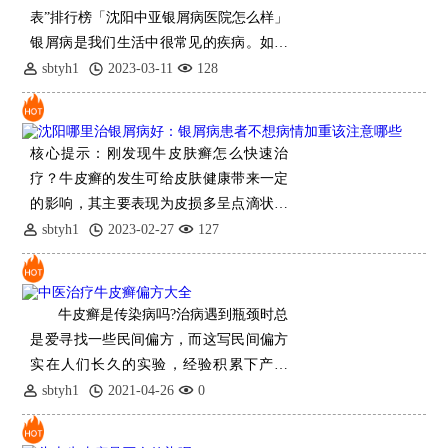
表”排行榜「沈阳中亚银屑病医院怎么样」
银屑病是我们生活中很常见的疾病。如果
患了这种病，会让病
sbtyh1
2023-03-11
128
核心提示：刚发现牛皮肤癣怎么快速治
疗？牛皮癣的发生可给皮肤健康带来一定
的影响，其主要表现为皮损多呈点滴状或
指甲
sbtyh1
2023-02-27
127
牛皮癣是传染病吗?治病遇到瓶颈时总
是爱寻找一些民间偏方，而这写民间偏方
实在人们长久的实验，经验积累下产生
的。当然，许多偏方存在着不可信的因
sbtyh1
2021-04-26
0
素，但仍然有一些是有治病作