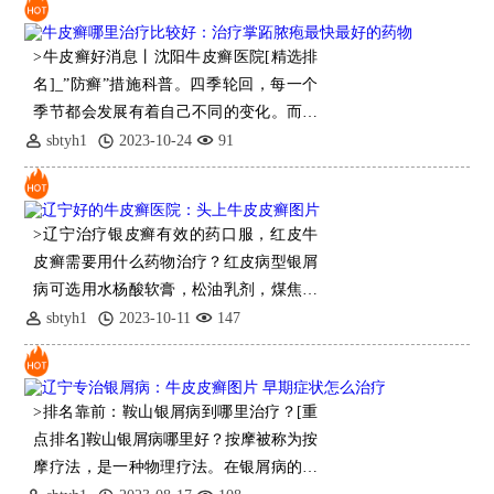
>牛皮癣好消息丨沈阳牛皮癣医院[精选排
名]_”防癣”措施科普。四季轮回，每一个
季节都会发展有着自己不同的变化。而到
了一个春天更是影响到了世界万物复苏的
sbtyh1
2023-10-24
91
时候，可是
>辽宁治疗银皮癣有效的药口服，红皮牛
皮癣需要用什么药物治疗？红皮病型银屑
病可选用水杨酸软膏，松油乳剂，煤焦油
乳剂等涂擦患部。为增果，可使用疏肝理
sbtyh1
2023-10-11
147
气养血中草药对疾病有良好
>排名靠前：鞍山银屑病到哪里治疗？[重
点排名]鞍山银屑病哪里好？按摩被称为按
摩疗法，是一种物理疗法。在银屑病的治