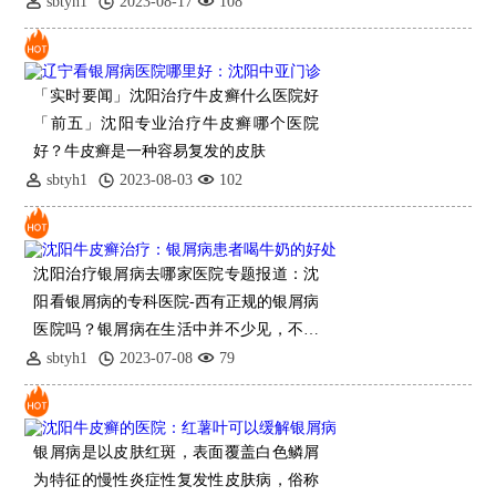
疗中，用手指按摩从手腕到手指末端的皮
sbtyh1
2023-08-17
108
肤，用刷子
「实时要闻」沈阳治疗牛皮癣什么医院好
「前五」沈阳专业治疗牛皮癣哪个医院
好？牛皮癣是一种容易复发的皮肤
sbtyh1
2023-08-03
102
沈阳治疗银屑病去哪家医院专题报道：沈
阳看银屑病的专科医院-西有正规的银屑病
医院吗？银屑病在生活中并不少见，不管
是什么原因引起的，治疗都是很有必要
sbtyh1
2023-07-08
79
的。对于银屑病这种疾病，
银屑病是以皮肤红斑，表面覆盖白色鳞屑
为特征的慢性炎症性复发性皮肤病，俗称