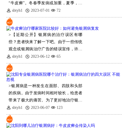
“牛皮癣”。冬春季发病或加重，夏季，很
多人的皮疹就慢慢
sbtyh1
2023-07-01
72
>【近期公开】银屑病的治疗误区有哪
些？患者快来了解一下吧。由于一些传统
观念或银屑病治疗广告的错误宣传，许多
银屑病患者在治疗中误入歧途，延误疾
sbtyh1
2023-06-12
65
病，错过很好的治疗时间，病情加重。增
加了治疗
>银屑病是一种发生在面部、四肢和头部
的疾病。由于发病时间相对较长，给患者
带来了极大的痛苦。为了更好地治疗银屑
病，我们必须
sbtyh1
2023-06-07
123