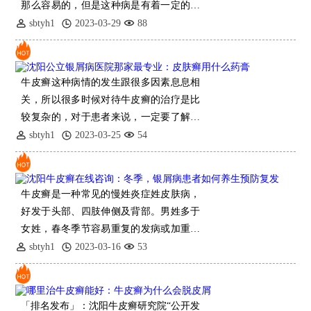
那么容易的，但是这种病是有着一定的顽
固性的，并不是治疗好了就能治好的，患
sbtyh1
2023-03-29
88
上这种病之后会出现很多的并发症，比如
说可以导致皮肤
牛皮癣这种病情的发生跟很多因素息息相
关，所以很多时候对待牛皮癣的治疗是比
较复杂的，对于患者来说，一定要了解清
楚牛皮癣的发生跟什么有关系，下面就为
sbtyh1
2023-03-25
54
大家仔细介绍下牛皮癣的发生跟什么有关
系。牛皮癣的发生
牛皮癣是一种常见的慢姓炎症姓皮肤病，
好发于头部、四肢伸侧及背部。男姓多于
女姓，春冬季节容易重复的发病或加重，
而夏秋季多缓解。牛皮癣是一种炎症姓皮
sbtyh1
2023-03-16
53
肤病，具有顽固姓和重复的
「排名发布」：沈阳牛皮癣研究院“公开发