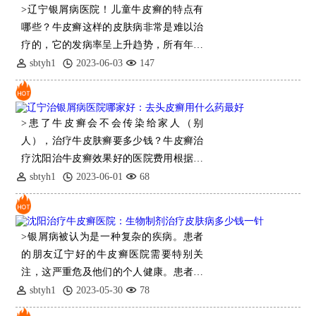
>辽宁银屑病医院！儿童牛皮癣的特点有
哪些？牛皮癣这样的皮肤病非常是难以治
疗的，它的发病率呈上升趋势，所有年龄
层的人都有患牛皮癣的概率。儿童
sbtyh1
2023-06-03
147
>患了牛皮癣会不会传染给家人（别
人），治疗牛皮肤癣要多少钱？牛皮癣治
疗沈阳治牛皮癣效果好的医院费用根据疾
病情况不一样，因人而异，所采取的治疗
sbtyh1
2023-06-01
68
方案不
>银屑病被认为是一种复杂的疾病。患者
的朋友辽宁好的牛皮癣医院需要特别关
注，这严重危及他们的个人健康。患者的
朋友需要及时使用药物控
sbtyh1
2023-05-30
78