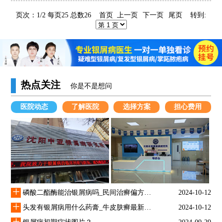
染给亲人和朋友们，那
页次：1/2 每页25 总数26 首页 上一页
下一页
尾页
转到:
热点关注
你是不是想问
医院动态
了解医院
选择方案
担心费用
+
磷酸二酯酶能治银屑病吗_民间治癣偏方大全
2024-10-12
+
头发有银屑病用什么药膏_牛皮肤癣最新治疗方法
2024-10-12
+