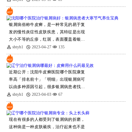
银屑病俗称牛皮癣，是一种常见的易于复
发的慢性炎症性皮肤疾患，其特征是出现
大小不等的丘疹，红斑，表面覆盖着银白
色鳞屑，边界清楚，好发于头皮、四肢伸
sbtyh1
2023-04-27
135
侧及背部。银屑病虽不直接影响生
近期公开：沈阳牛皮癣医院哪个医院康复
率高「排名前十」「明细」出现银屑病可
以由多种原因引起，很多银屑病患者找不
到明确病因。因此出现银屑病情况非常复
sbtyh1
2023-04-03
67
杂，我们需
现在有很多的人都受到了银屑病的折磨，
这种病是一种皮肤顽疾，治疗起来也不是