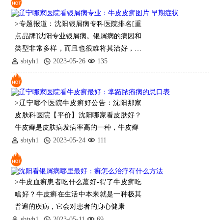
>专题报道：沈阳银屑病专科医院排名[重
点品牌]沈阳专业银屑病。银屑病的病因和
类型非常多样，而且也很难将其治好，许
多患者不能及时分辨清楚，导致病情加重
sbtyh1
2023-05-26
135
或治疗不当。脓疱性银屑病是一种较为严
重
>辽宁哪个医院牛皮癣好公告：沈阳那家
皮肤科医院【平价】沈阳哪家看皮肤好？
牛皮癣是皮肤病发病率高的一种，牛皮癣
sbtyh1
2023-05-24
111
>牛皮血癣患者吃什么蕞好-得了牛皮癣吃
啥好？牛皮癣在生活中本来就是一种极其
普遍的疾病，它会对患者的身心健康
sbtyh1
2023-05-11
69