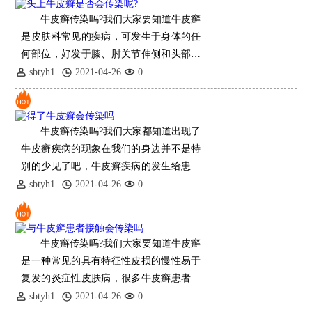
牛皮癣传染吗?我们大家要知道牛皮癣
是皮肤科常见的疾病，可发生于身体的任
何部位，好发于膝、肘关节伸侧和头部等
部位，所以很多患者担心头上牛皮癣会传
sbtyh1
2021-04-26
0
染给别人，人们也担心被
牛皮癣传染吗?我们大家都知道出现了
牛皮癣疾病的现象在我们的身边并不是特
别的少见了吧，牛皮癣疾病的发生给患者
朋友们的健康肌肤带来了及其严重的危害
sbtyh1
2021-04-26
0
性，为此我们大家第
牛皮癣传染吗?我们大家要知道牛皮癣
是一种常见的具有特征性皮损的慢性易于
复发的炎症性皮肤病，很多牛皮癣患者和
家属都很担心牛皮癣是否传染，害怕会传
sbtyh1
2021-04-26
0