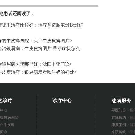
他患者还阅读了：
癣哪里治疗比较好：治疗掌跖脓疱最快最好
好的牛皮癣医院：头上牛皮皮癣图片
>
专治银屑病：牛皮皮癣图片 早期症状怎么
看银屑病医院哪里好：沈阳中亚门诊
>
牛皮癣治疗：银屑病患者喝牛奶的好处
>
色诊疗
诊疗中心
患者服务
中心
寻医问诊
<提
银屑病医院
在线预约
<预
年牛皮癣
康复案例
<答
问诊
来院路线
<回