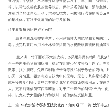
食习惯，不饮酒、不吃辛辣刺激食物以及牛、羊、肉、海鲜等。
等，以帮助改善皮肤的营养状态。保持乐观的情绪，消除急躁
注意适当的休息及运动，增强抵抗力。积极治疗潜在的感染及
的扁桃体，有利于银屑病的治疗及预防。
辽宁看银屑病比较好的医院
患者润肤洗澡需要注意，不用刺激性大的肥皂和太热的水，
皂，洗完后要用医用凡士林或低浓度的水杨酸软膏或橄榄油等
一般来讲，对于面积不大的皮损，多采用外用药物和润肤剂
合一些内用药物短期应用，稳定在比较少的皮损就可以了。在
激素、抗肿瘤药、免疫抑制剂或带有毒性和易于致敏的药物。
仍需十分慎重。很多患者自认为中药无毒、无害，其实是错误
或免疫抑制剂等；某些含有重金属的丸剂或汤剂服用后，在体
大。更不能迷信所谓西洋药物，对于广告宣传的所谓“专治牛皮
待。以免花费大量的精力和钱财，反使病情反跳加重。
上一篇:
牛皮癣治疗哪家医院比较好：如何避
下一篇:
沈阳牛皮