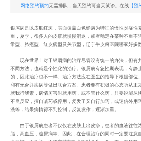
网络预约预约
无需排队，当天预约可当天就诊。在线
【预
银屑病是以皮肤红斑，表面覆盖白色鳞屑为特征的慢性炎症性复
重，夏季，很多人的皮疹就慢慢消退，或者稳定在某种不重不
常型、脓疱型、红皮病型及关节型，
辽宁牛皮癣医院哪家好
多
现在世界上对于银屑病的治疗尽管没有统一的办法，但有共
不同方法，也就是个性化的治疗。银屑病有急性期表现，有静
的，因此治疗也不一样。治疗方法应在医生的指导下根据部位
和有无合并疾病等做出联合方案。患者要有积极的心态听从正
就我行我素，病情厉害时就用药，或不管什么药，只要说能尽
不良反应，擅自减药或停用，复发了又自行加药，或迷信外用
洗等，结果病情得不到控制，反复发作，逐渐加重。
由于银屑病患者不仅仅在皮肤上出皮疹，患者的血液往往浓
脂，高血压，糖尿病等。因此，在合理治疗的同时一定要注意