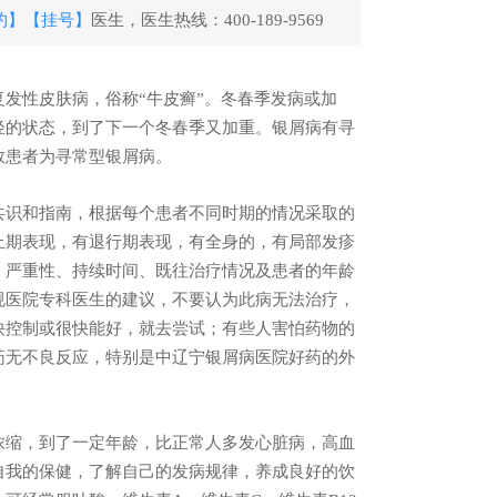
约】
【挂号】
医生，医生热线：400-189-9569
发性皮肤病，俗称“牛皮癣”。冬春季发病或加
轻的状态，到了下一个冬春季又加重。银屑病有寻
数患者为寻常型银屑病。
识和指南，根据每个患者不同时期的情况采取的
止期表现，有退行期表现，有全身的，有局部发疹
、严重性、持续时间、既往治疗情况及患者的年龄
规医院专科医生的建议，不要认为此病无法治疗，
快控制或很快能好，就去尝试；有些人害怕药物的
药无不良反应，特别是中
辽宁银屑病医院好
药的外
缩，到了一定年龄，比正常人多发心脏病，高血
自我的保健，了解自己的发病规律，养成良好的饮