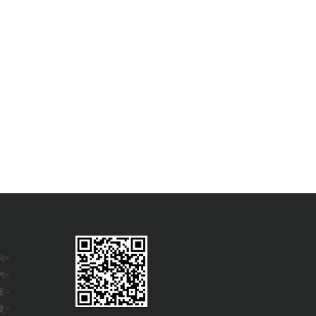
问>
约>
案>
复>