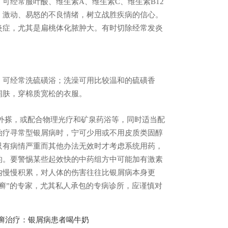
可经常服叶酸、维生素A、维生素C、维生素B12
、激动、易怒的不良情绪，树立战胜疾病的信心。
炎症，尤其是扁桃体化脓肿大。有时切除经常发炎
可经常洗硫磺浴；洗澡可用比较温和的硫磺香
润肤，穿棉质宽松的衣服。
外搽，或配合物理光疗和矿泉药浴等，同时适当配
治疗寻常型银屑病时，宁可少用或不用皮质类固醇
只有病情严重而其他办法无效时才考虑系统用药，
的。要警惕某些起效快的中药组方中可能加有激素
内慢慢积累，对人体的伤害往往比银屑病本身更
癣”的专家，尤其私人承包的专病诊所，应谨慎对
癣治疗：银屑病患者喝牛奶