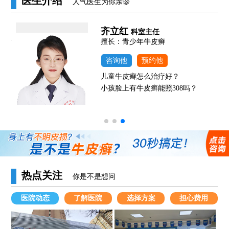
医生介绍
人气医生为你亲诊
齐立红
科室主任
发
擅长：青少年牛皮癣
咨询他
预约他
儿童牛皮癣怎么治疗好？
小孩脸上有牛皮癣能照308吗？
热点关注
你是不是想问
医院动态
了解医院
选择方案
担心费用