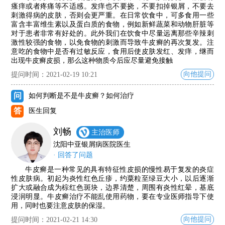
瘙痒或者疼痛等不适感。发痒也不要挠，不要扣掉银屑，不要去
刺激得病的皮肤，否则会更严重。在日常饮食中，可多食用一些
富含丰富维生素以及蛋白质的食物，例如新鲜蔬菜和动物肝脏等
对于患者非常有好处的。此外我们在饮食中尽量远离那些辛辣刺
激性较强的食物，以免食物的刺激而导致牛皮癣的再次复发。注
意吃的食物中是否有过敏反应，食用后使皮肤发红、发痒，继而
出现牛皮癣皮损，那么这种物质今后应尽量避免接触
向他提问
提问时间：2021-02-19 10:21
问
如何判断是不是牛皮癣？如何治疗
答
医生回复
刘畅
主治医师
沈阳中亚银屑病医院医生
· 回答了问题
牛皮癣是一种常见的具有特征性皮损的慢性易于复发的炎症
性皮肤病。初起为炎性红色丘疹，约粟粒至绿豆大小，以后逐渐
扩大或融合成为棕红色斑块，边界清楚，周围有炎性红晕，基底
浸润明显。牛皮癣治疗不能乱使用药物，要在专业医师指导下使
用，同时也要注意皮肤的保湿。
向他提问
提问时间：2021-02-21 14:30