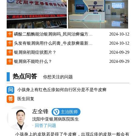
+
磷酸二酯酶能治银屑病吗_民间治癣偏方大全
2024-10-12
+
头发有银屑病用什么药膏_牛皮肤癣最新治疗方法
2024-10-12
+
银屑病初期症状图片？
2024-09-29
+
银屑病不能吃什么？
2024-09-29
热点问答
你想关注的问题
问
小孩身上有红色丘疹如何自行区分是不是牛皮癣
答
医生回复
左全锋
主治医师
沈阳中亚银屑病医院医生
· 回答了问题
小孩身上的皮肤若是得了牛皮癣，出现丘疹的皮肤一般会有