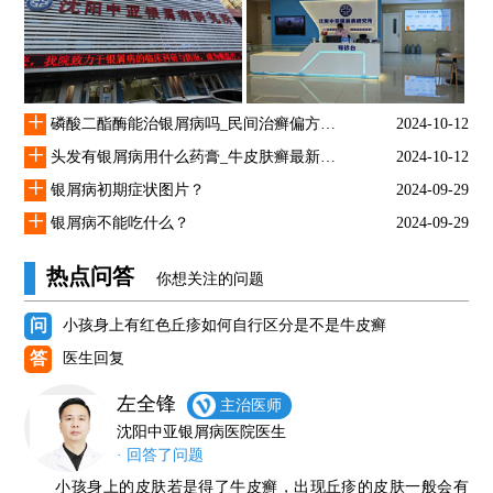
+
磷酸二酯酶能治银屑病吗_民间治癣偏方大全
2024-10-12
+
头发有银屑病用什么药膏_牛皮肤癣最新治疗方法
2024-10-12
+
银屑病初期症状图片？
2024-09-29
+
银屑病不能吃什么？
2024-09-29
热点问答
你想关注的问题
问
小孩身上有红色丘疹如何自行区分是不是牛皮癣
答
医生回复
左全锋
主治医师
沈阳中亚银屑病医院医生
· 回答了问题
小孩身上的皮肤若是得了牛皮癣，出现丘疹的皮肤一般会有