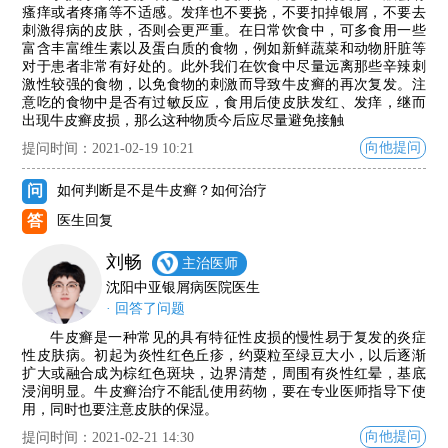
瘙痒或者疼痛等不适感。发痒也不要挠，不要扣掉银屑，不要去
刺激得病的皮肤，否则会更严重。在日常饮食中，可多食用一些
富含丰富维生素以及蛋白质的食物，例如新鲜蔬菜和动物肝脏等
对于患者非常有好处的。此外我们在饮食中尽量远离那些辛辣刺
激性较强的食物，以免食物的刺激而导致牛皮癣的再次复发。注
意吃的食物中是否有过敏反应，食用后使皮肤发红、发痒，继而
出现牛皮癣皮损，那么这种物质今后应尽量避免接触
向他提问
提问时间：2021-02-19 10:21
问
如何判断是不是牛皮癣？如何治疗
答
医生回复
刘畅
主治医师
沈阳中亚银屑病医院医生
· 回答了问题
牛皮癣是一种常见的具有特征性皮损的慢性易于复发的炎症
性皮肤病。初起为炎性红色丘疹，约粟粒至绿豆大小，以后逐渐
扩大或融合成为棕红色斑块，边界清楚，周围有炎性红晕，基底
浸润明显。牛皮癣治疗不能乱使用药物，要在专业医师指导下使
用，同时也要注意皮肤的保湿。
向他提问
提问时间：2021-02-21 14:30