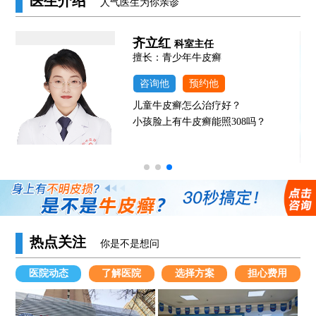
医生介绍
人气医生为你亲诊
齐立红
科室主任
发
擅长：青少年牛皮癣
咨询他
预约他
儿童牛皮癣怎么治疗好？
小孩脸上有牛皮癣能照308吗？
热点关注
你是不是想问
医院动态
了解医院
选择方案
担心费用